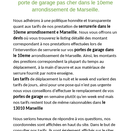
porte de garage pas cher dans le 10eme
arrondissement de Marseille.
Nous adhérons à une politique honnête et transparente
quant aux tarifs de nos prestation de
serrurerie dans le
10eme arrondissement e Marseille
. Nous vous offrons un
devis
où vous trouverez le listing détaillé des montant
correspondant à nos prestations effectuées lors de
l’intervention de serrurerie sur vos
portes de garage dans
le 10eme
arrondissement de Marseille.
Ainsi, les montants
des prestions correspondent la plupart du temps au
déplacement, à la main d’œuvre et aux matériaux de
serrure fournit par notre enseigne.
Les tarifs
de déplacement la nuit et le
week
end varient des
tarifs de jours, ainsi pour une pose qui n’est pas urgente
nous vous conseillons d’effectuer le remplacement de vos
portes de garage
en semaine plutôt qu’en
week
end mais
nos tarifs
restent
tout de même
raisonnable
s
dans
le
13010 Marseille
Nous serions heureux de répondre à vos questions, nos
coordonnées sont affichées en
haut
du site. Dans le but de
consulter nos tarifs, ils sont également
affiché
s
sur le sites