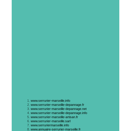
www.serrurier-marseille.info
www.serrurier-marseille-depannage.fr
www.serrurier-marseille-depannage.net
www.serrurier-marseille-depannage.info
www.serrurier-marseille-artisan.fr
www.serrurier-marseille.sarl
www.serruriermarseille.info
www.annuaire-serrurier-marseille.fr