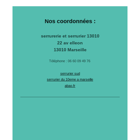
Nos coordonnées :
serrurerie et serrurier 13010
22 av elleon
13010
Marseille
Téléphone : 06 60 09 49 76
serrurier sud
serrurier du 10eme a marseille
abao.fr