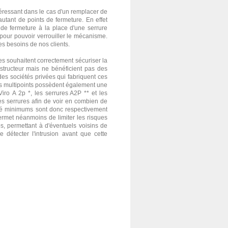
téressant dans le cas d'un remplacer de
autant de points de fermeture. En effet
 de fermeture à la place d'une serrure
 pour pouvoir verrouiller le mécanisme.
es besoins de nos clients.
s souhaitent correctement sécuriser la
structeur mais ne bénéficient pas des
es sociétés privées qui fabriquent ces
res multipoints possèdent également une
Viro
A 2p *, les serrures A2P ** et les
es serrures afin de voir en combien de
ité minimums sont donc respectivement
ermet néanmoins de limiter les risques
ps, permettant à d'éventuels voisins de
détecter l'intrusion avant que cette