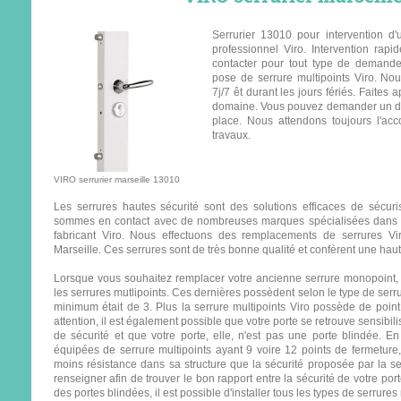
Serrurier 13010 pour intervention d'
professionnel Viro. Intervention ra
contacter pour tout type de demand
pose de serrure multipoints
Viro
. Nou
7j/7 êt durant les jours fériés. Faites 
domaine. Vous pouvez demander un dev
place. Nous attendons toujours l'acco
travaux.
VIRO serrurier marseille 13010
Les serrures hautes sécurité sont des solutions efficaces de sécur
sommes en contact avec de nombreuses marques spécialisées dans la 
fabricant
Viro
. Nous effectuons des remplacements de serrures
V
Marseille. Ces serrures sont de très bonne qualité et confèrent une hau
Lorsque vous souhaitez remplacer votre ancienne serrure monopoint, i
les serrures mutlipoints. Ces dernières possèdent selon le type de ser
minimum était de 3. Plus la serrure multipoints
Viro
possède de point,
attention, il est également possible que votre porte se retrouve sensibil
de sécurité et que votre porte, elle, n'est pas une porte blindée. E
équipées de serrure multipoints ayant 9 voire 12 points de fermeture, 
moins résistance dans sa structure que la sécurité proposée par la se
renseigner afin de trouver le bon rapport entre la sécurité de votre port
des portes blindées, il est possible d'installer tous les types de serrures