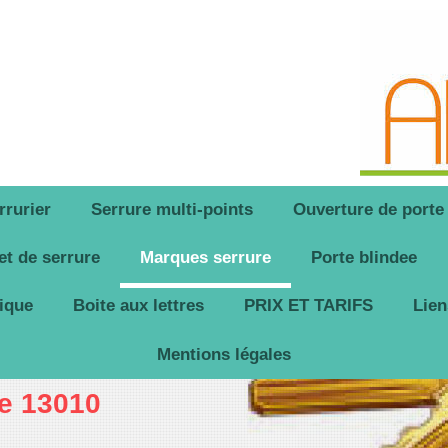
rrurier
Serrure multi-points
Ouverture de porte
let de serrure
Marques serrure
Porte blindee
ique
Boite aux lettres
PRIX ET TARIFS
Lien
Mentions légales
le 13010