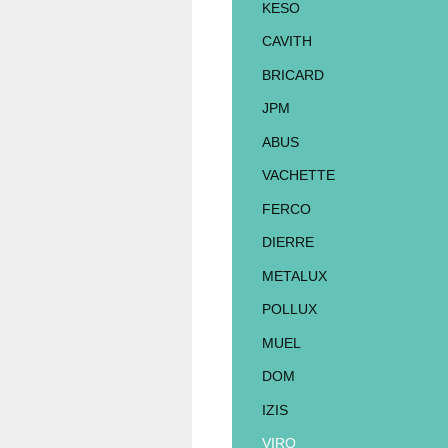
KESO
CAVITH
BRICARD
JPM
ABUS
VACHETTE
FERCO
DIERRE
METALUX
POLLUX
MUEL
DOM
IZIS
VIRO