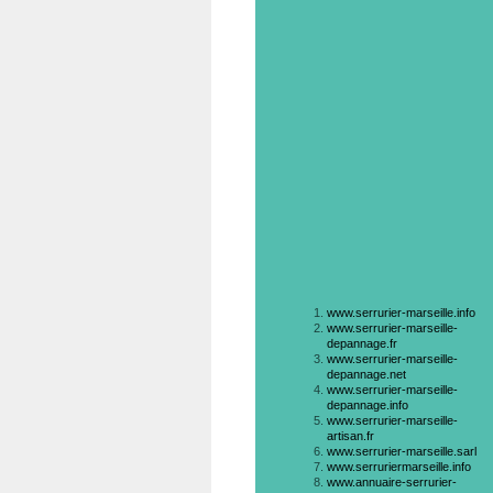
www.serrurier-marseille.info
www.serrurier-marseille-
depannage.fr
www.serrurier-marseille-
depannage.net
www.serrurier-marseille-
depannage.info
www.serrurier-marseille-
artisan.fr
www.serrurier-marseille.sarl
www.serruriermarseille.info
www.annuaire-serrurier-