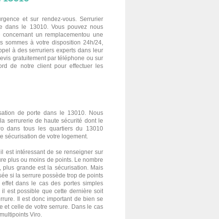
urgence et sur rendez-vous. Serrurier
pide dans le 13010. Vous pouvez nous
e concernant un remplacementou une
s sommes à votre disposition 24h/24,
appel à des serruriers experts dans leur
is gratuitement par téléphone ou sur
rd de notre client pour effectuer les
isation de porte dans le 13010. Nous
serrurerie de haute sécurité dont le
iro
dans tous les quartiers du 13010
te sécurisation de votre logement.
l est intéressant de se renseigner sur
rure plus ou moins de points. Le nombre
 plus grande est la sécurisation. Mais
isée si la serrure possède trop de points
n effet dans le cas des portes simples
il est possible que cette dernière soit
rrure. Il est donc important de bien se
e et celle de votre serrure. Dans le cas
 multipoints
Viro
.