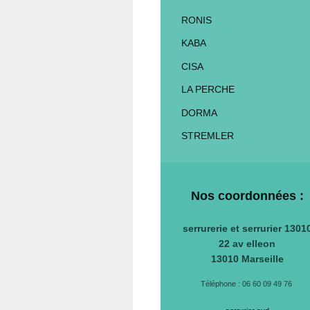
RONIS
KABA
CISA
LA PERCHE
DORMA
STREMLER
Nos coordonnées :
serrurerie et serrurier 1301
22 av elleon
13010
Marseille
Téléphone : 06 60 09 49 76