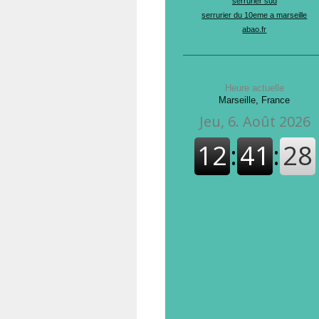
serrurier sud
serrurier du 10eme a marseille
abao.fr
Heure actuelle
Marseille, France