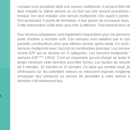
Lorsque vous possédez déjà une serrure multipoints, il est peut-être in
faire installer la même serrure ou en tout cas une serrure possédant 
lorsque l'on veut installer une serrure multipoints
Viro
ayant 5 points
Viro
possédant 3 points de fermeture, il faut percer de nouveaux trous
Cette intervention coûte donc plus cher à effectuer. Tout depend donc d
Des versions adaptables sont également disponibles pour les personne
porte d'entrée à moindre coût. Ces serrures sont validées par le con
garantis constructeurs ainsi que mêmes service après-vente. Ce sont d
serrures multipoints avec l'accord du constructeur principal. Les serru
norme A2P qui se décline en 3 catégories. Les serrures multipoints
serrures A2P *** 13010. C'est un organisme qui est chargé de tester l
temps minimum cette dernière peut-être forcée. Les durées de sécur
de 5 minutes, 10 minutes et 15 minutes. Ce délai qui semble court, p
d'intrusions car les potenteils voleurs se retrouvent exposés longtem
remarquer leur présence ou encore de permettre à votre alarme de 
dernière n'ait réellement lieu.
0