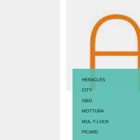
HERACLES
CITY
ISEO
MOTTURA
MUL-T-LOCK
PICARD