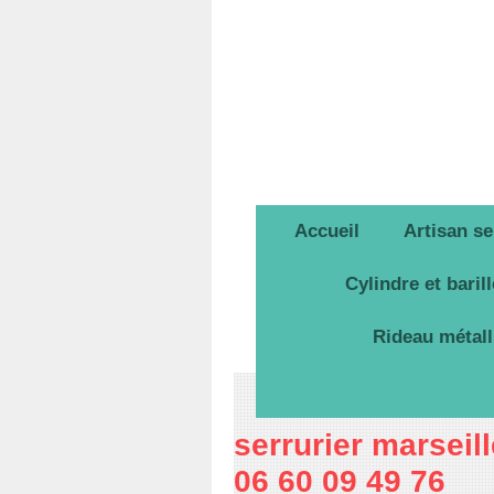
Accueil
Artisan se
Cylindre et baril
Rideau métall
serrurier marseil
06 60 09 49 76