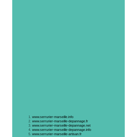
www.serrurier-marseille.info
www.serrurier-marseille-depannage.fr
www.serrurier-marseille-depannage.net
www.serrurier-marseille-depannage.info
www.serrurier-marseille-artisan.fr