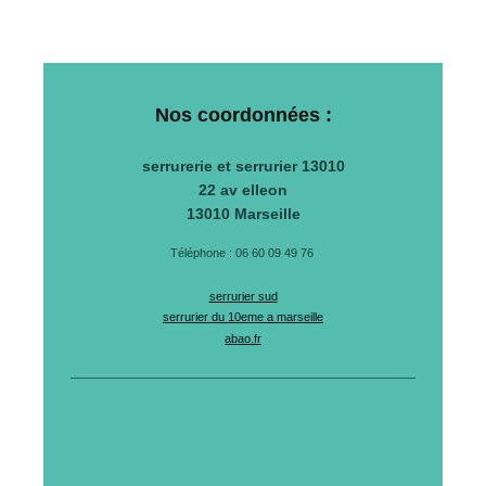
Nos coordonnées :
serrurerie et serrurier 13010
22 av elleon
13010
Marseille
Téléphone : 06 60 09 49 76
serrurier sud
serrurier du 10eme a marseille
abao.fr