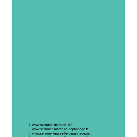
www.serrurier-marseille.info
www.serrurier-marseille-depannage.fr
www.serrurier-marseille-depannage.net