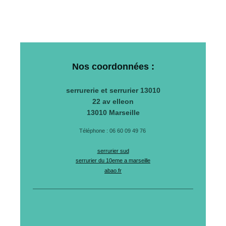
Nos coordonnées :
serrurerie et serrurier 13010
22 av elleon
13010
Marseille
Téléphone : 06 60 09 49 76
serrurier sud
serrurier du 10eme a marseille
abao.fr