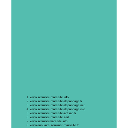
www.serrurier-marseille.info
www.serrurier-marseille-depannage.fr
www.serrurier-marseille-depannage.net
www.serrurier-marseille-depannage.info
www.serrurier-marseille-artisan.fr
www.serrurier-marseille.sarl
www.serruriermarseille.info
www.annuaire-serrurier-marseille.fr