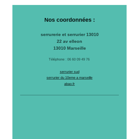
Nos coordonnées :
serrurerie et serrurier 13010
22 av elleon
13010
Marseille
Téléphone : 06 60 09 49 76
serrurier sud
serrurier du 10eme a marseille
abao.fr