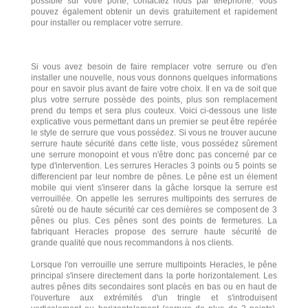
possible sur votre porte, contactez nous par téléphone. Vous
pouvez également obtenir un devis gratuitement et rapidement
pour installer ou remplacer votre serrure.
Si vous avez besoin de faire remplacer votre serrure ou d'en
installer une nouvelle, nous vous donnons quelques informations
pour en savoir plus avant de faire votre choix. Il en va de soit que
plus votre serrure possède des points, plus son remplacement
prend du temps et sera plus couteux. Voici ci-dessous une liste
explicative vous permettant dans un premier se peut être repérée
le style de serrure que vous possédez. Si vous ne trouver aucune
serrure haute sécurité dans cette liste, vous possédez sûrement
une serrure monopoint et vous n'être donc pas concerné par ce
type d'intervention. Les serrures Heracles 3 points ou 5 points se
differencient par leur nombre de pênes. Le pêne est un élement
mobile qui vient s'inserer dans la gâche lorsque la serrure est
verrouillée. On appelle les serrures multipoints des serrures de
sûreté ou de haute sécurité car ces dernières se composent de 3
pênes ou plus. Ces pênes sont des points de fermetures. La
fabriquant Heracles propose des serrure haute sécurité de
grande qualité que nous recommandons à nos clients.
Lorsque l'on verrouille une serrure multipoints Heracles, le pêne
principal s'insere directement dans la porte horizontalement. Les
autres pênes dits secondaires sont placés en bas ou en haut de
l'ouverture aux extrémités d'un tringle et s'introduisent